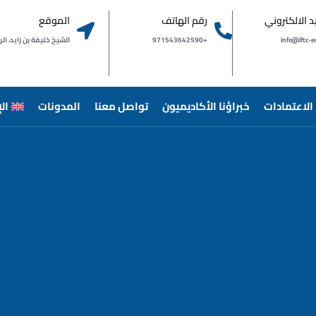
يد الالكتروني
رقم الهاتف
الموقع
info@iftc-e
+971543642590
الشيخ خليفة بن زايد، الراشدية 
الاعتمادات
خبراؤنا الأكاديميون
تواصل معنا
المدونات
ال