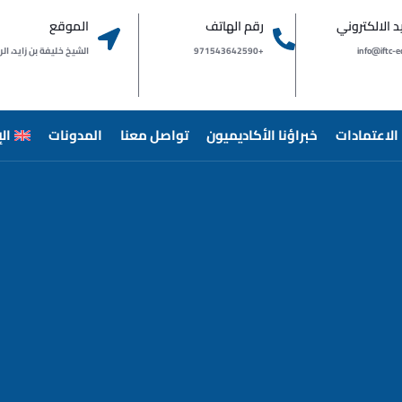
يد الالكتروني
رقم الهاتف
الموقع
info@iftc-e
+971543642590
الشيخ خليفة بن زايد، الراشدية 
الاعتمادات
خبراؤنا الأكاديميون
تواصل معنا
المدونات
ال