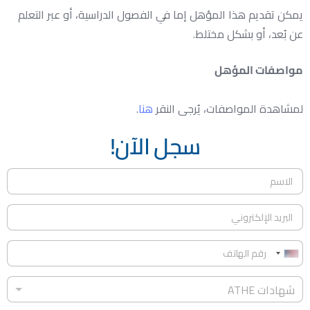
يمكن تقديم هذا المؤهل إما في الفصول الدراسية، أو عبر التعلم
عن بُعد، أو بشكل مختلط.
مواصفات المؤهل
لمشاهدة المواصفات، يُرجى النقر
هنا
.
سجل الآن!
ا
ل
ا
ا
س
ل
م
ب
*
ر
ر
ق
U
ي
م
د
n
ش
ا
ا
شهادات ATHE
ه
i
ل
ل
ا