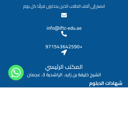
انضم إلى آلاف الطلاب الذين يحدثون فرقًا كل يوم
info@iftc-edu.ae
+971543642590
المكتب الرئيسي
الشيخ خليفة بن زايد، الراشدية 3، عجمان
شهادات الدبلوم
دبلوم المهارات الشخصية
دبلوم التسويق الرقمي
دبلوم الموارد البشرية
دبلوم إدارة المالية