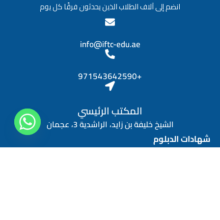
و
انضم إلى آلاف الطلاب الذين يحدثون فرقًا كل يوم
ظ
ي
ف
ة
info@iftc-edu.ae
*
+971543642590
المكتب الرئيسي
الشيخ خليفة بن زايد، الراشدية 3، عجمان
شهادات الدبلوم
دبلوم المهارات الشخصية
دبلوم التسويق الرقمي
دبلوم الموارد البشرية
دبلوم إدارة المالية