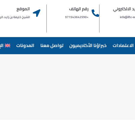
يد الالكتروني
رقم الهاتف
الموقع
info@iftc-e
+971543642590
الشيخ خليفة بن زايد، الراشدية 
الاعتمادات
خبراؤنا الأكاديميون
تواصل معنا
المدونات
ال