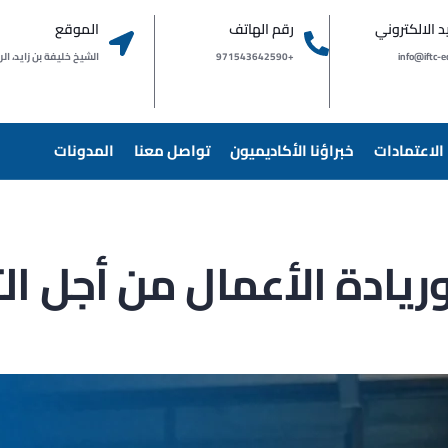
يد الالكتروني
رقم الهاتف
الموقع
info@iftc-e
+971543642590
الشيخ خليفة بن زايد، الراشدية 
الاعتمادات
خبراؤنا الأكاديميون
تواصل معنا
المدونات
وريادة الأعمال من أجل ا