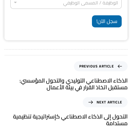
*
S
ا
الوظيفة / المسمى الوظيفي
ل
و
ل
ن
و
t
إ
ظ
ي
a
ق
*
ي
سجل الآن!
ا
ف
t
م
ة
e
ة
/
*
s
ا
ل
+
م
1
س
م
PREVIOUS ARTICLE
ى
ا
الذكاء الاصطناعي التوليدي والتحول المؤسسي:
ل
مستقبل اتخاذ القرار في بيئة الأعمال
و
ظ
ي
NEXT ARTICLE
ف
ي
التحول إلى الذكاء الاصطناعي كإستراتيجية تنظيمية
*
مستدامة