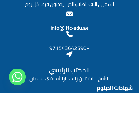
و
انضم إلى آلاف الطلاب الذين يحدثون فرقًا كل يوم
ظ
ي
ف
ة
info@iftc-edu.ae
*
+971543642590
المكتب الرئيسي
الشيخ خليفة بن زايد، الراشدية 3، عجمان
شهادات الدبلوم
دبلوم المهارات الشخصية
دبلوم التسويق الرقمي
دبلوم الموارد البشرية
دبلوم إدارة المالية